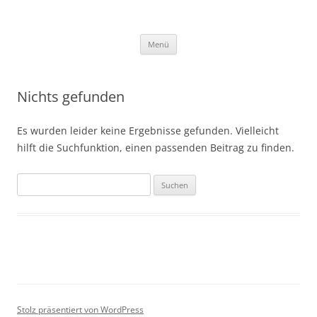
Zum
Inhalt
outreach gGmbH
springen
Menü
Nichts gefunden
Es wurden leider keine Ergebnisse gefunden. Vielleicht
hilft die Suchfunktion, einen passenden Beitrag zu finden.
Suchen
nach:
Stolz präsentiert von WordPress