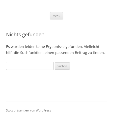
Zum
Inhalt
outreach gGmbH
springen
Menü
Nichts gefunden
Es wurden leider keine Ergebnisse gefunden. Vielleicht
hilft die Suchfunktion, einen passenden Beitrag zu finden.
Suchen
nach:
Stolz präsentiert von WordPress