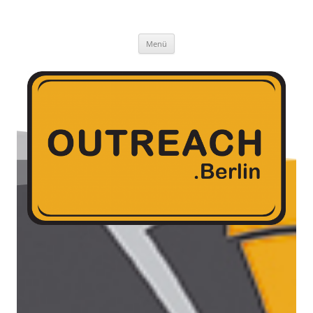
outreach gGmbH
Menü