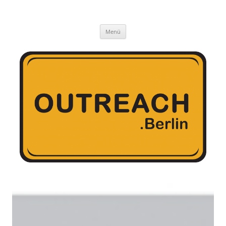
outreach gGmbH
Menü