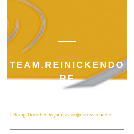
TEAM.REINICKENDO
RF
Leitung: Dorothee Avşar
d.avsar@outreach.berlin