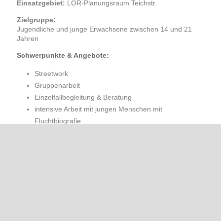
Einsatzgebiet:
LOR-Planungsraum Teichstr.
Zielgruppe:
Jugendliche
und junge Erwachsene zwischen 14 und 21
Jahren
Schwerpunkte & Angebote:
Streetwork
Gruppenarbeit
Einzelfallbegleitung & Beratung
intensive Arbeit mit jungen Menschen mit
Fluchtbiografie
Gemeinwesenarbeit
Partizipationsprojekte
Freizeitangebote
Mitternachtssport, Upcycling-Projekte,
Jugendkulturarbeit